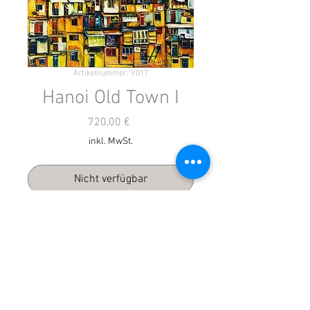
Artikelnummer: V017
Hanoi Old Town I
Preis
720,00 €
inkl. MwSt.
Nicht verfügbar
1 m x 1 m Ölgemälde, Künstler 
Vietnam