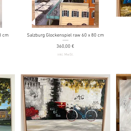
80 cm
Salzburg Glockenspiel raw 60 x 80 cm
Schnellansicht
Preis
360,00 €
inkl. MwSt.