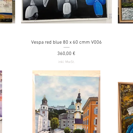
Vespa red blue 80 x 60 cmm V006
Schnellansicht
Preis
360,00 €
inkl. MwSt.