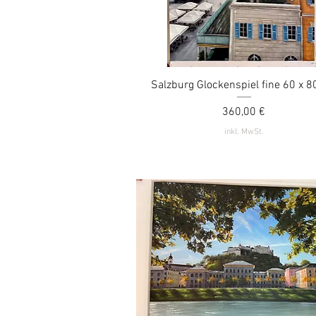
Salzburg Glockenspiel fine 60 x 
Schnellansicht
Preis
360,00 €
inkl. MwSt.