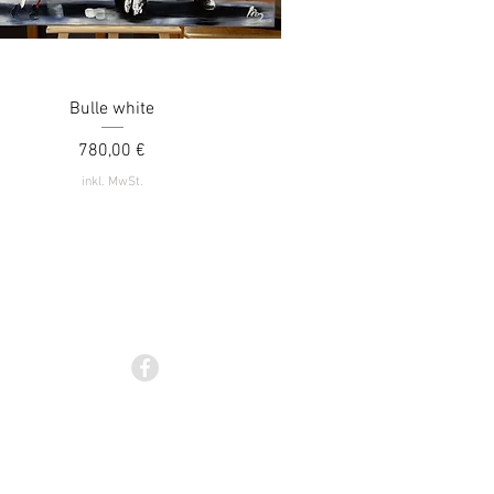
Schnellansicht
Bulle white
Preis
780,00 €
inkl. MwSt.