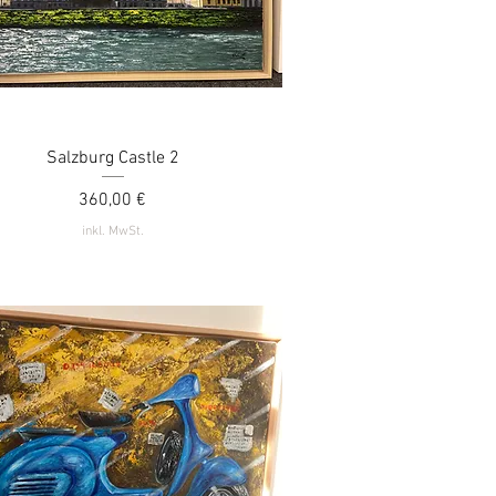
Salzburg Castle 2
Schnellansicht
Preis
360,00 €
inkl. MwSt.