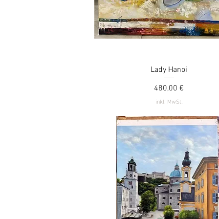
Schnellansicht
Lady Hanoi
Preis
480,00 €
inkl. MwSt.