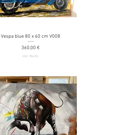
Vespa blue 80 x 60 cm V008
Schnellansicht
Preis
360,00 €
inkl. MwSt.