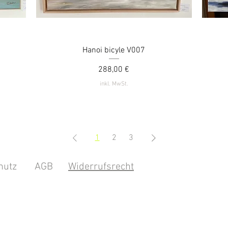
Hanoi bicyle V007
Schnellansicht
Preis
288,00 €
inkl. MwSt.
1
2
3
hutz
AGB
Widerrufsrecht